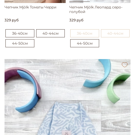
Чепчик Mjölk Томаты Черри
Чепчик Mjölk Леопард серо-
голубой
329 руб
329 руб
36-40см
40-44см
36-40см
40-44см
44-50см
44-50см