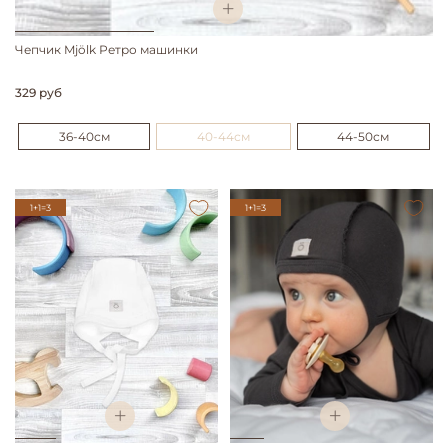
Чепчик Mjölk Ретро машинки
329 руб
36-40см
40-44см
44-50см
1+1=3
1+1=3