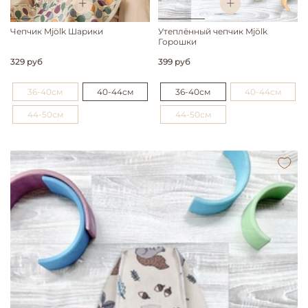
Чепчик Mjölk Шарики
Утеплённый чепчик Mjölk
Горошки
329 руб
399 руб
36-40см
40-44см
36-40см
40-44см
44-50см
44-50см