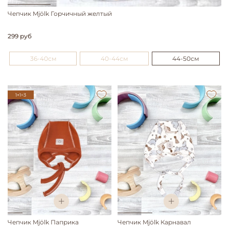
Чепчик Mjölk Горчичный желтый
299 руб
36-40см
40-44см
44-50см
1+1=3
Чепчик Mjölk Паприка
Чепчик Mjölk Карнавал