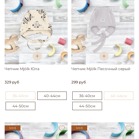
Чепчик Mjölk Юла
Чепчик Mjölk Песочный серый
329 руб
299 руб
36-40см
40-44см
36-40см
40-44см
44-50см
44-50см
1+1=3
1+1=3