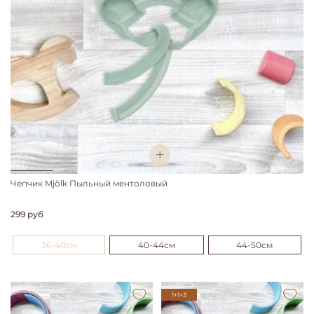
Чепчик Mjölk Пыльный ментоловый
299 руб
36-40см
40-44см
44-50см
1+1=3