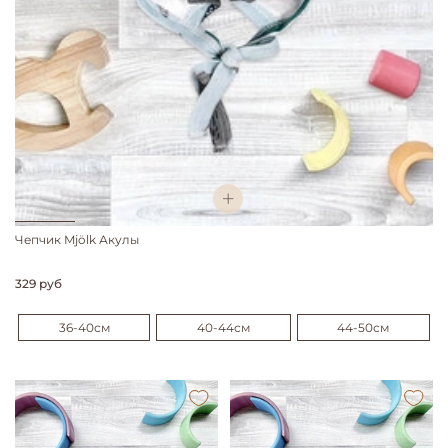
Чепчик Mjölk Акулы
329 руб
36-40см
40-44см
44-50см