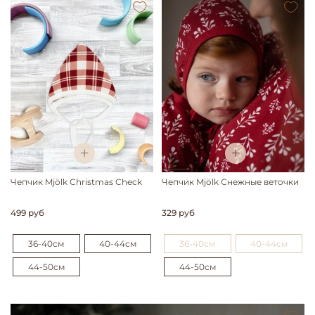
Чепчик Mjölk Christmas Check
Чепчик Mjölk Снежные веточки
499 руб
329 руб
36-40см
40-44см
36-40см
40-44см
44-50см
44-50см