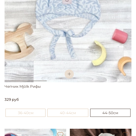
Чепчик Mjölk Рифы
329 руб
36-40см
40-44см
44-50см