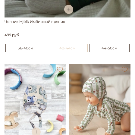
Чепчик Mjölk Имбирный пряник
499 руб
36-40см
40-44см
44-50см