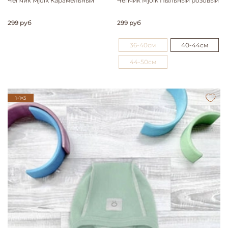
Чепчик Mjölk Карамельный
Чепчик Mjölk Пыльный розовый
299 руб
299 руб
36-40см
40-44см
44-50см
1+1=3