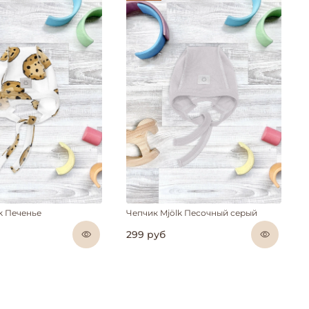
k Печенье
Чепчик Mjölk Песочный серый
299 руб