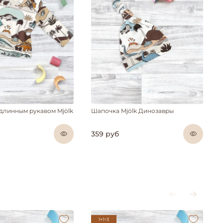
 длинным рукавом Mjölk
Шапочка Mjölk Динозавры
359 руб
1+1=3