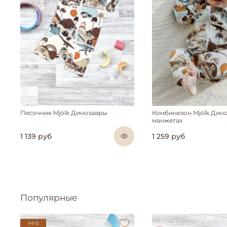
Песочник Mjölk Динозавры
Комбинезон Mjölk Дино
манжетах
1 139 руб
1 259 руб
Популярные
1+1=3