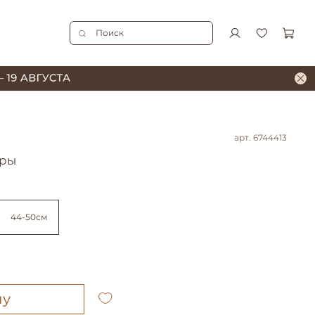
арт.
6744413
вры
44-50см
ну