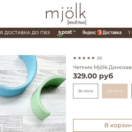
(0)
Чепчик Mjölk Диноза
329.00 руб
36-40см
40-44см
В корзи