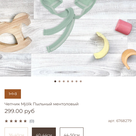
1+1=3
Чепчик Mjölk Пыльный ментоловый
299.00 руб
арт.
6768279
(0)
36-40см
40-44см
44-50см