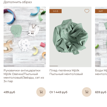
Дополнить образ
1+1=3
ХИТ
Рукавички-антицарапки
Плед-пелёнка Mjölk
Боди M
Mjölk Овечки/Пыльный
Пыльный ментоловый
ментол
ментоловый/Звёзды, сет из
3х пар
499 руб
От
1 449 руб
659 руб