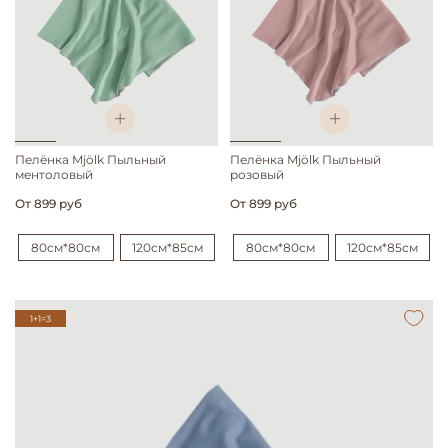
Пелёнка Mjölk Пыльный
Пелёнка Mjölk Пыльный
ментоловый
розовый
От
899 руб
От
899 руб
80см*80см
120см*85см
80см*80см
120см*85см
1+1=3