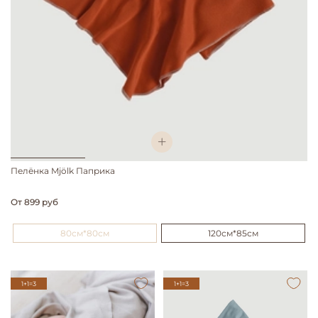
Пелёнка Mjölk Паприка
От
899 руб
80см*80см
120см*85см
1+1=3
1+1=3