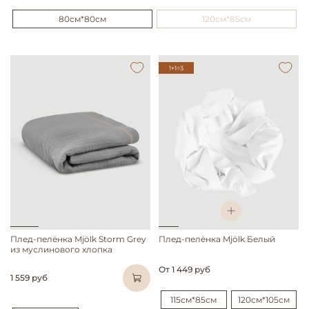
80см*80см
120см*85см
1+1=3
Плед-пелёнка Mjölk Storm Grey
Плед-пелёнка Mjölk Белый
из муслинового хлопка
От
1 449 руб
1 559 руб
115см*85см
120см*105см