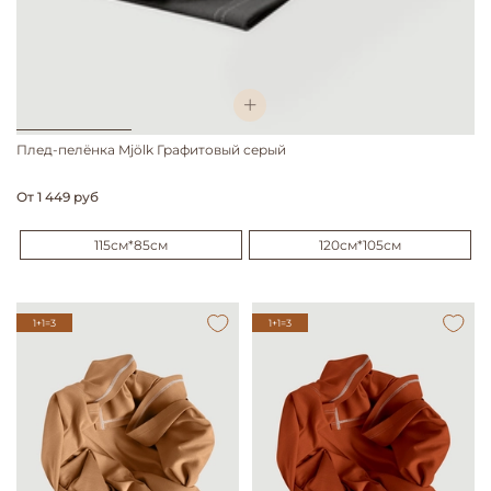
Плед-пелёнка Mjölk Графитовый серый
От
1 449 руб
115см*85см
120см*105см
1+1=3
1+1=3