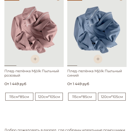
Плед-пелёнка Mjölk Пыльный
Плед-пелёнка Mjölk Пыльный
розовый
синий
От
1 449 руб
От
1 449 руб
115см*85см
120см*105см
115см*85см
120см*105см
Добро пожаловать в раздел, где собраны идеальные помощники