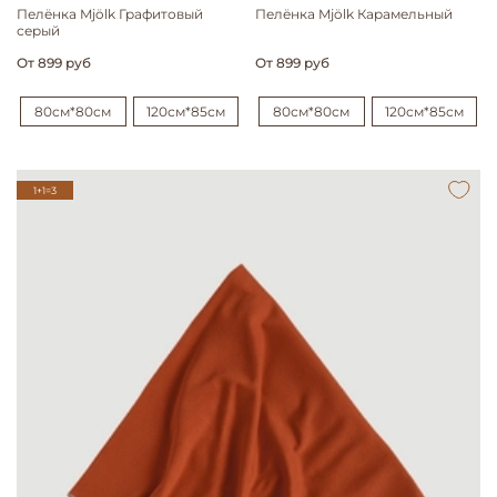
Пелёнка Mjölk Графитовый
Пелёнка Mjölk Карамельный
серый
От
899 руб
От
899 руб
80см*80см
120см*85см
80см*80см
120см*85см
1+1=3