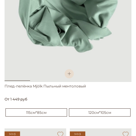
Плед-пелёнка Mjölk Пыльный ментоловый
От
1 449 руб
115см*85см
120см*105см
1+1=3
1+1=3