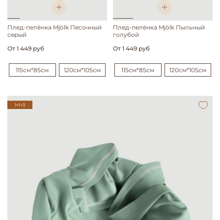
Плед-пелёнка Mjölk Песочный
Плед-пелёнка Mjölk Пыльный
серый
голубой
От
1 449 руб
От
1 449 руб
115см*85см
120см*105см
115см*85см
120см*105см
1+1=3