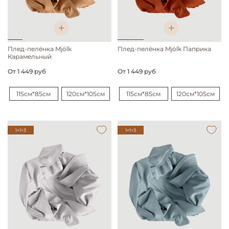
Плед-пелёнка Mjölk
Плед-пелёнка Mjölk Паприка
Карамельный
От
1 449 руб
От
1 449 руб
115см*85см
120см*105см
115см*85см
120см*105см
1+1=3
1+1=3