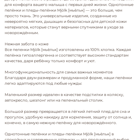
для комфорта вашего малыша с первых дней жизни. Однотонные
пелёнки и пледы-пелёнки Mjölk [мьёльк] — это больше, чем
просто ткань. Это универсальные изделия, созданные из
невероятно мягких, дышащих и безопасных для детской кожи
материалов, которые станут верными спутниками в уходе за
новорождённым.
Нежная забота о коже
Все пеленки Mjölk [мьёльк] изготовлены из 100% хлопка. Каждая
пелёнка гипоаллергенна и соответствует высоким стандартам
качества, даря ребёнку только комфорт и уют.
Многофункциональность для самых важных моментов
Благодаря двум размерам и продуманной форме, наши пелёнки
легко адаптируются под любые нужды:
Маленький размер идеален в качестве подстилки в коляску,
автокресло, шезлонг или на пеленальный столик.
Большой размер превращается в лёгкий летний плед для сна и
прогулок, удобную накидку для кормления, защиту от солнца и,
конечно, в самую нежную пелёнку для новорождённого.
Однотонные пелёнки и пледы-пелёнки Mjölk [мьёльк] в
спокойных и современных оттенках — это продуманный выбор