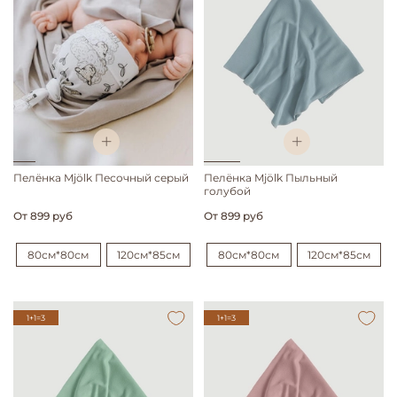
Пелёнка Mjölk Песочный серый
Пелёнка Mjölk Пыльный
голубой
От
899 руб
От
899 руб
80см*80см
120см*85см
80см*80см
120см*85см
1+1=3
1+1=3