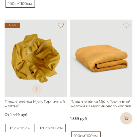
100см*100см
1+1=3
Плед-пелёнка Mjölk Горчичный
Плед-пелёнка Mjölk Горчичный
желтый
желтый из муслинового хлопка
От
1 449 руб
1 559 руб
115см*85см
120см*105см
100см*100см