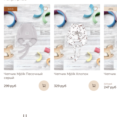
1+1=3
-25%
Чепчик Mjölk Песочный
Чепчик Mjölk Хлопок
Чепчик 
серый
329 руб
299 руб
329 руб
247 руб