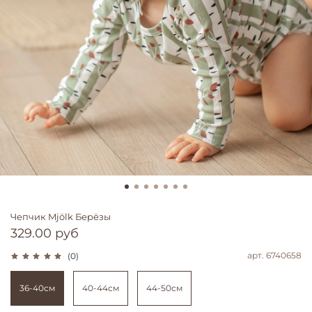
Чепчик Mjölk Берёзы
329.00 руб
арт.
6740658
(0)
36-40см
40-44см
44-50см