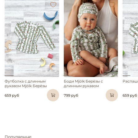
Футболка с длинным
Боди Mjölk Берёзы с
Распашо
рукавом Mjölk Берёзы
длинным рукавом
659 руб
799 руб
659 руб
Популярные