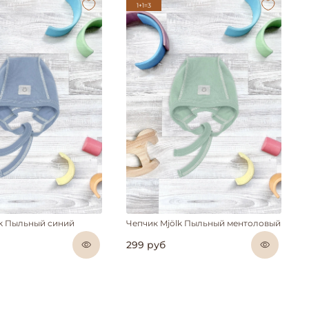
1+1=3
lk Пыльный синий
Чепчик Mjölk Пыльный ментоловый
299 руб