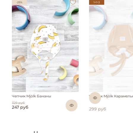
-25%
1+1=3
Нет в налич
Чепчик Mjölk Бананы
Чепчик Mjölk Карамел
329 руб
247 руб
299 руб