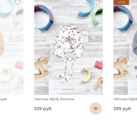
1+1=3
ии
ьный
Чепчик Mjölk Хлопок
Чепчик Mjö
329 руб
299 руб