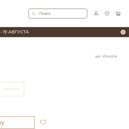
арт.
6744534
44-50см
ну