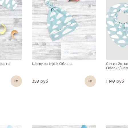
ка, на
Шапочка Mjölk Облака
Сет из 2х н
Облака/Фе
359 руб
1 149 руб