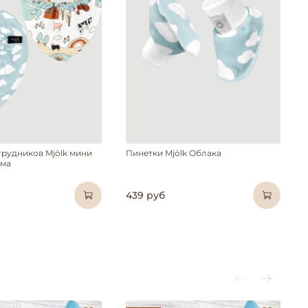
агрудников Mjölk мини
Пинетки Mjölk Облака
рма
439 руб