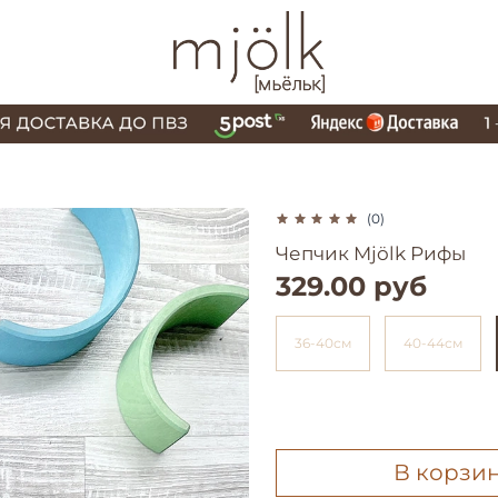
(0)
Чепчик Mjölk Рифы
329.00 руб
36-40см
40-44см
В корзи