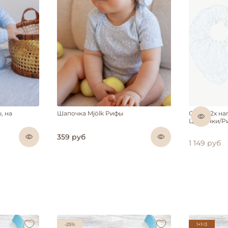
Н
, на
Шапочка Mjölk Рифы
Сет из 2х н
Цветочки/Р
359 руб
1 149 руб
-25%
1+1=3