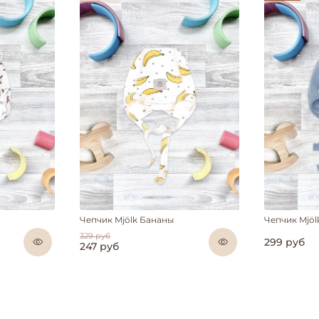
Чепчик Mjölk Бананы
Чепчик Mjö
329 руб
299 руб
247 руб