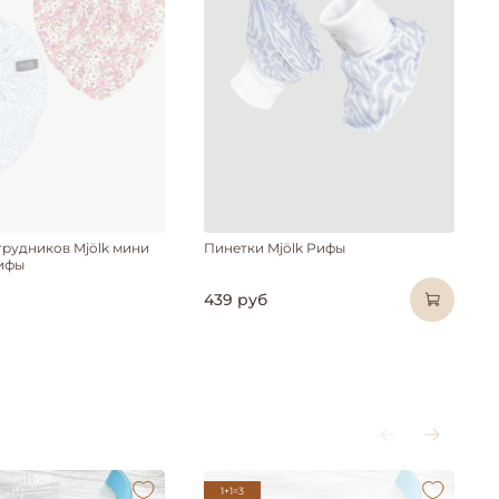
ет в наличии
агрудников Mjölk мини
Пинетки Mjölk Рифы
ифы
439 руб
1+1=3