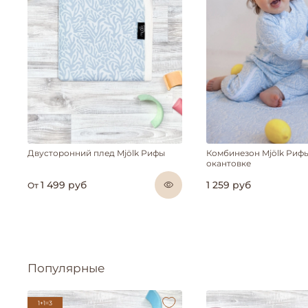
Двусторонний плед Mjölk Рифы
Комбинезон Mjölk Рифы
окантовке
1 499 руб
1 259 руб
От
Популярные
1+1=3