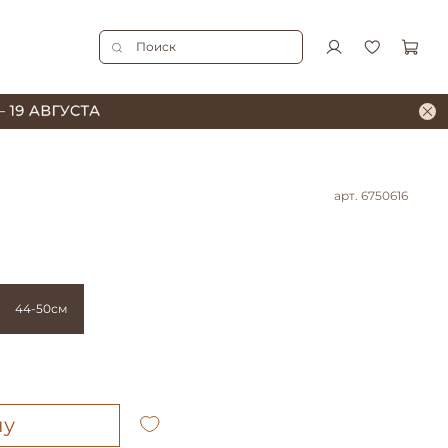
арт.
6750616
44-50см
ну