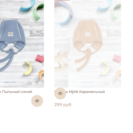
Нет в наличии
lk Пыльный синий
Чепчик Mjölk Карамельный
299 руб