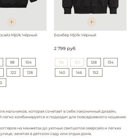
рсайз Mjölk Чёрный
Бомбер Mjölk Чёрный
2 799 руб
98
104
116
122
128
134
122
128
140
146
152
40
я мальчиков, которая сочетает в себе лаконичный дизайн,
й легко комбинируется и подходит для повседневного ношения.
оггеров на манжетах до уютных свитшотов оверсайз и легких
лице, занятия в детском саду или отдых дома.