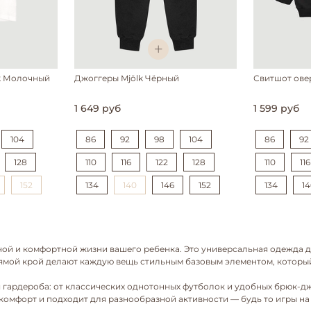
k Молочный
Джоггеры Mjölk Чёрный
Свитшот ове
1 649 руб
1 599 руб
104
86
92
98
104
86
92
128
110
116
122
128
110
116
152
134
140
146
152
134
1
ной и комфортной жизни вашего ребенка. Это универсальная одежда дл
ямой крой делают каждую вещь стильным базовым элементом, которы
 гардероба: от классических однотонных футболок и удобных брюк-дж
омфорт и подходит для разнообразной активности — будь то игры на у