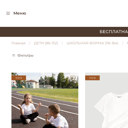
Меню
Главная
ДЕТИ (86-152)
ШКОЛЬНАЯ ФОРМА (116-164)
Фильтры
1+1=3
1+1=3