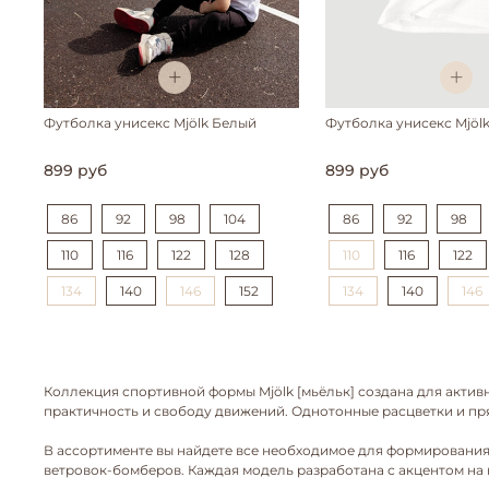
Футболка унисекс Mjölk Белый
Футболка унисекс Mjöl
899 руб
899 руб
86
92
98
104
86
92
98
110
116
122
128
110
116
122
134
140
146
152
134
140
146
Коллекция спортивной формы Mjölk [мьёльк] создана для актив
практичность и свободу движений. Однотонные расцветки и пр
В ассортименте вы найдете все необходимое для формирования
ветровок-бомберов. Каждая модель разработана с акцентом на к