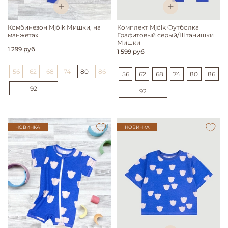
Комбинезон Mjölk Мишки, на
Комплект Mjölk Футболка
манжетах
Графитовый серый/Штанишки
Мишки
1 299 руб
1 599 руб
56
62
68
74
80
86
56
62
68
74
80
86
92
92
НОВИНКА
НОВИНКА