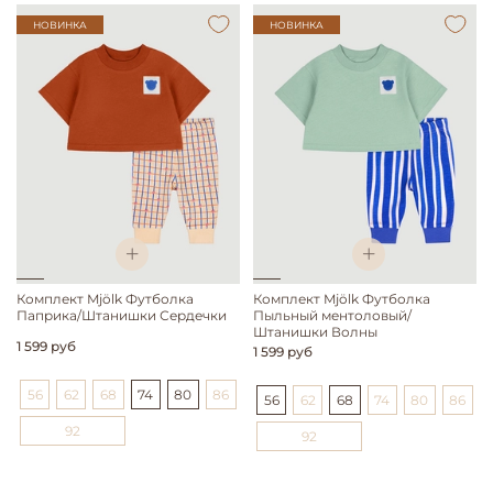
НОВИНКА
НОВИНКА
Комплект Mjölk Футболка
Комплект Mjölk Футболка
Паприка/Штанишки Сердечки
Пыльный ментоловый/
Штанишки Волны
1 599 руб
1 599 руб
56
62
68
74
80
86
56
62
68
74
80
86
92
92