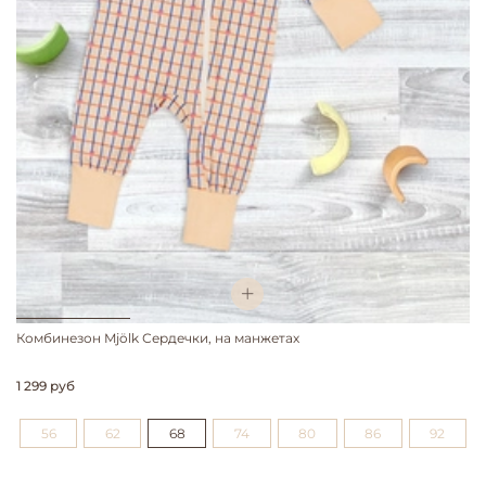
Комбинезон Mjölk Сердечки, на манжетах
1 299 руб
56
62
68
74
80
86
92