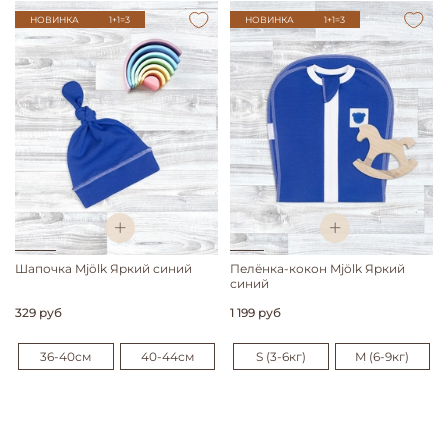
НОВИНКА
1+1=3
НОВИНКА
1+1=3
Шапочка Mjölk Яркий синий
Пелёнка-кокон Mjölk Яркий
синий
329 руб
1 199 руб
36-40см
40-44см
S (3-6кг)
M (6-9кг)