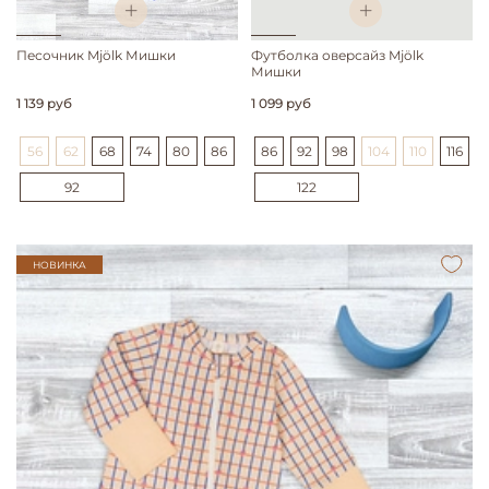
Песочник Mjölk Мишки
Футболка оверсайз Mjölk
Мишки
1 139 руб
1 099 руб
56
62
68
74
80
86
86
92
98
104
110
116
92
122
НОВИНКА