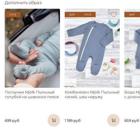
Дополнить образ
1+1=3
ХИТ
1+1=3
ХИТ
Ползунки Mjölk Пыльный
Комбинезон Mjölk Пыльный
Боди M
голубой на широком поясе
синий, швы наружу
с длин
699 руб
1 199 руб
659 руб