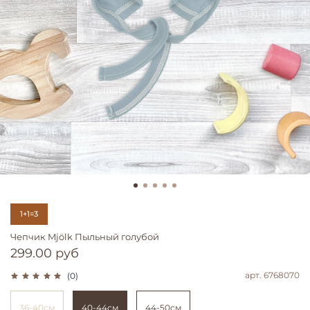
1+1=3
Чепчик Mjölk Пыльный голубой
299.00 руб
арт.
6768070
(0)
36-40см
40-44см
44-50см