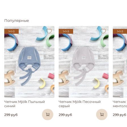
Популярные
1+1=3
1+1=3
1+1=3
Чепчик Mjölk Пыльный
Чепчик Mjölk Песочный
Чепчик
синий
серый
ментол
299 руб
299 руб
299 руб