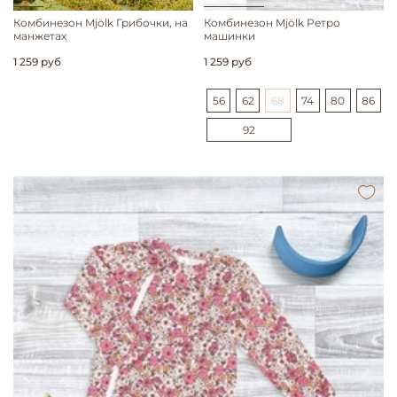
Комбинезон Mjölk Грибочки, на
Комбинезон Mjölk Ретро
манжетах
машинки
1 259 руб
1 259 руб
56
62
68
74
80
86
92