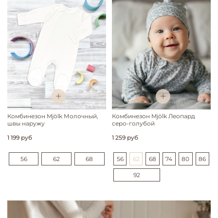
Комбинезон Mjölk Молочный,
Комбинезон Mjölk Леопард
швы наружу
серо-голубой
1 199 руб
1 259 руб
56
62
68
56
62
68
74
80
86
92