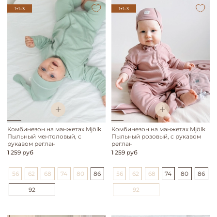
1+1=3
1+1=3
Комбинезон на манжетах Mjölk
Комбинезон на манжетах Mjölk
Пыльный ментоловый, с
Пыльный розовый, с рукавом
рукавом реглан
реглан
1 259 руб
1 259 руб
56
62
68
74
80
86
56
62
68
74
80
86
92
92