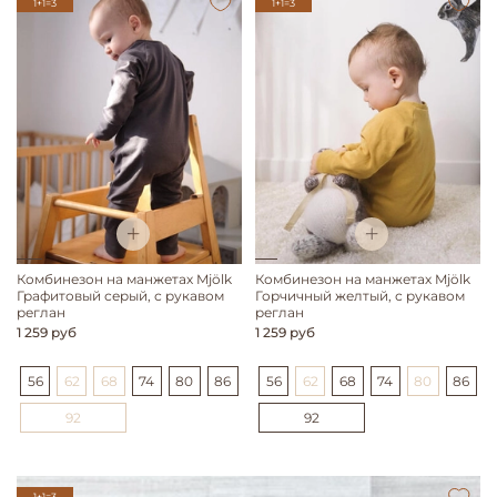
1+1=3
1+1=3
Комбинезон на манжетах Mjölk
Комбинезон на манжетах Mjölk
Графитовый серый, с рукавом
Горчичный желтый, с рукавом
реглан
реглан
1 259 руб
1 259 руб
56
62
68
74
80
86
56
62
68
74
80
86
92
92
1+1=3