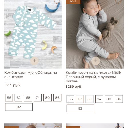
1+1=3
Комбинезон Mjölk Облака, на
Комбинезон на манжетах Mjölk
окантовке
Песочный серый, с рукавом
реглан
1 259 руб
1 259 руб
56
62
68
74
80
86
56
62
68
74
80
86
92
92