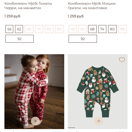
Комбинезон Mjölk Томаты
Комбинезон Mjölk Мишки
Черри, на манжетах
Гризли, на окантовке
1 259 руб
1 259 руб
56
62
68
74
80
86
56
62
68
74
80
86
92
92