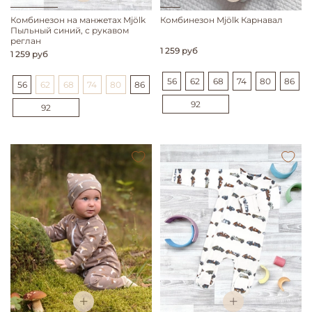
Комбинезон на манжетах Mjölk
Комбинезон Mjölk Карнавал
Пыльный синий, с рукавом
реглан
1 259 руб
1 259 руб
56
62
68
74
80
86
56
62
68
74
80
86
92
92