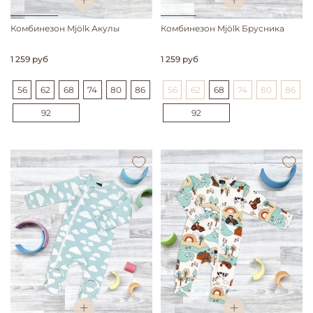
Комбинезон Mjölk Акулы
Комбинезон Mjölk Брусника
1 259 руб
1 259 руб
56
62
68
74
80
86
56
62
68
74
80
86
92
92