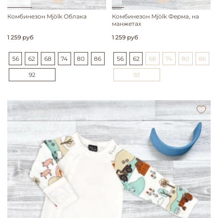
Комбинезон Mjölk Облака
Комбинезон Mjölk Ферма, на
манжетах
1 259 руб
1 259 руб
56
62
68
74
80
86
56
62
68
74
80
86
92
92