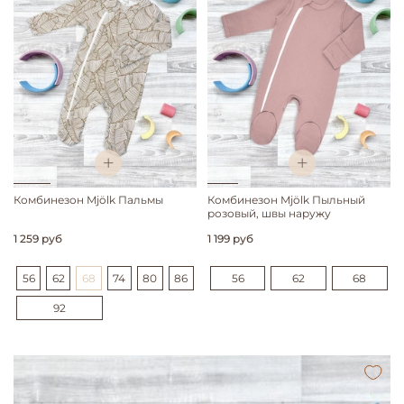
Комбинезон Mjölk Пальмы
Комбинезон Mjölk Пыльный
розовый, швы наружу
1 259 руб
1 199 руб
56
62
68
74
80
86
56
62
68
92