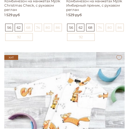
Комбинезон на манжетах Mjölk
Комбинезон на манжетах Mjölk
Christmas Check, с рукавом
Имбирный пряник, с рукавом
реглан
реглан
1 529 руб
1 529 руб
56
62
68
74
80
86
56
62
68
74
80
86
92
92
ХИТ