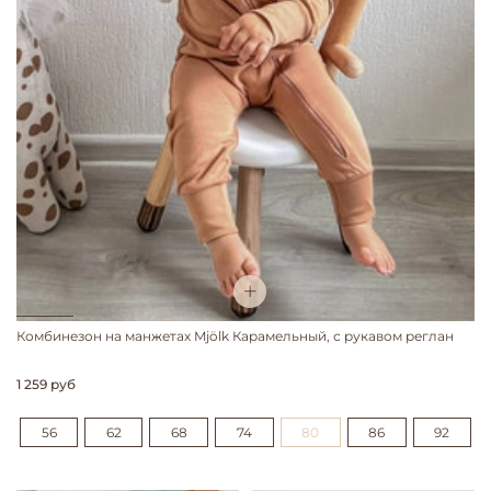
Комбинезон на манжетах Mjölk Карамельный, с рукавом реглан
1 259 руб
56
62
68
74
80
86
92