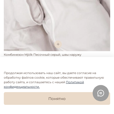
Комбинезон Mjölk Песочный серый, швы наружу
1 199 руб
Продолжая использовать наш сайт, вы даете согласие на
56
62
68
обработку файлов cookie, которые обеспечивают правильную
работу сайта, и соглашаетесь с нашей
Политикой
конфиденциальности.
ХИТ
1+1=3
ХИТ
Понятно
0
Главная
Поиск
Корзина
Избранное
Профиль