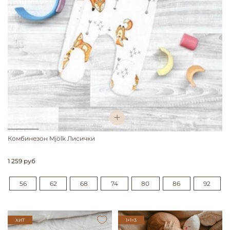
Комбинезон Mjölk Лисички
1 259 руб
56
62
68
74
80
86
92
ХИТ
1+1=3