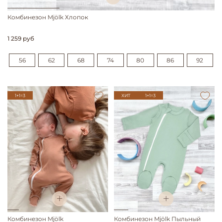
Комбинезон Mjölk Хлопок
1 259 руб
56
62
68
74
80
86
92
1+1=3
ХИТ
1+1=3
Комбинезон Mjölk
Комбинезон Mjölk Пыльный