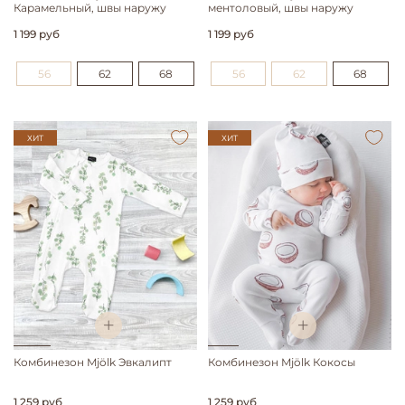
Карамельный, швы наружу
ментоловый, швы наружу
1 199 руб
1 199 руб
56
62
68
56
62
68
ХИТ
ХИТ
Комбинезон Mjölk Эвкалипт
Комбинезон Mjölk Кокосы
1 259 руб
1 259 руб