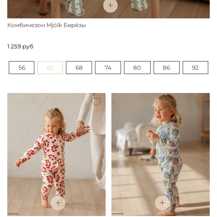
Комбинезон Mjölk Берёзы
1 259 руб
56
62
68
74
80
86
92