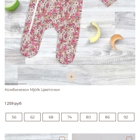
Комбинезон Mjölk Цветочки
1 259 руб
56
62
68
74
80
86
92