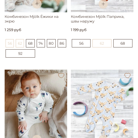
Комбинезон Mjölk Ёжики на
Комбинезон Mjölk Паприка,
экрю
швы наружу
1 259 руб
1 199 руб
56
62
68
74
80
86
56
62
68
92