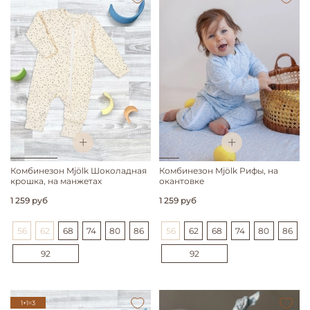
Комбинезон Mjölk Шоколадная
Комбинезон Mjölk Рифы, на
крошка, на манжетах
окантовке
1 259 руб
1 259 руб
56
62
68
74
80
86
56
62
68
74
80
86
92
92
1+1=3