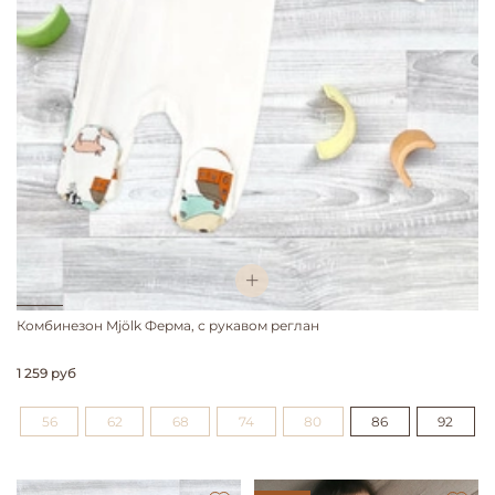
Комбинезон Mjölk Ферма, с рукавом реглан
1 259 руб
56
62
68
74
80
86
92