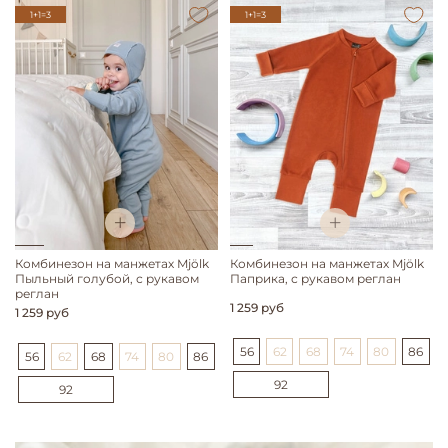
1+1=3
1+1=3
Комбинезон на манжетах Mjölk
Комбинезон на манжетах Mjölk
Пыльный голубой, с рукавом
Паприка, с рукавом реглан
реглан
1 259 руб
1 259 руб
56
62
68
74
80
86
56
62
68
74
80
86
92
92