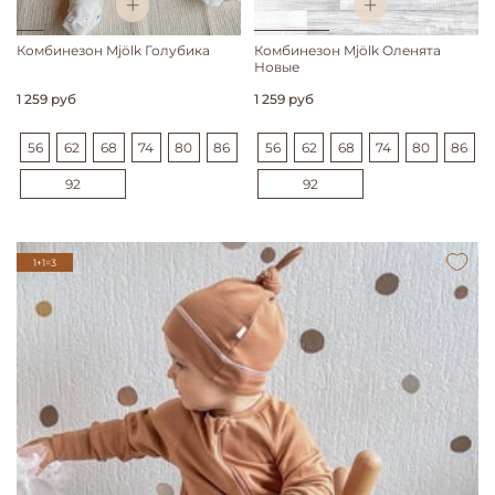
Комбинезон Mjölk Голубика
Комбинезон Mjölk Оленята
Новые
1 259 руб
1 259 руб
56
62
68
74
80
86
56
62
68
74
80
86
92
92
1+1=3