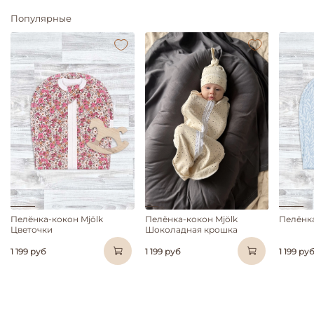
Популярные
Пелёнка-кокон Mjölk
Пелёнка-кокон Mjölk
Пелёнка
Цветочки
Шоколадная крошка
1 199 руб
1 199 руб
1 199 ру