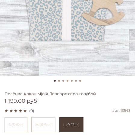
Пелёнка-кокон Mjölk Леопард серо-голубой
1 199.00 руб
арт.
13643
(0)
S (3-6кг)
M (6-9кг)
L (9-12кг)