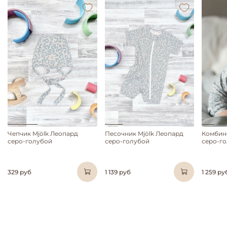
Чепчик Mjölk Леопард
Песочник Mjölk Леопард
Комбине
серо-голубой
серо-голубой
серо-г
329 руб
1 139 руб
1 259 ру