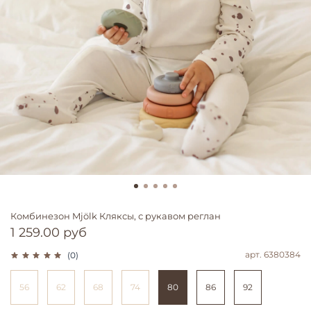
Комбинезон Mjölk Кляксы, с рукавом реглан
1 259.00 руб
арт.
6380384
(0)
56
62
68
74
80
86
92