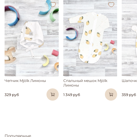
Чепчик Mjölk Лимоны
Спальный мешок Mjölk
Шапочк
Лимоны
329 руб
1 349 руб
359 руб
Популярные