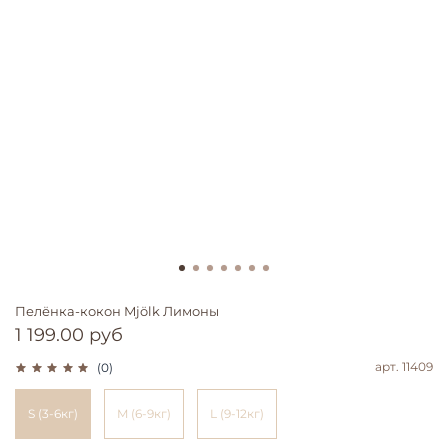
Пелёнка-кокон Mjölk Лимоны
1 199.00 руб
арт.
11409
(0)
S (3-6кг)
M (6-9кг)
L (9-12кг)