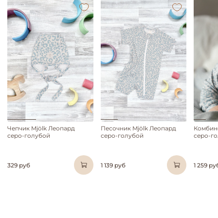
Чепчик Mjölk Леопард
Песочник Mjölk Леопард
Комбине
серо-голубой
серо-голубой
серо-г
329 руб
1 139 руб
1 259 ру