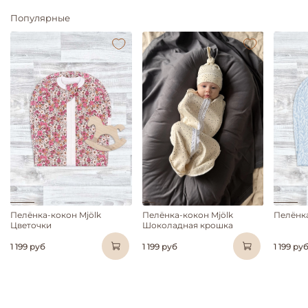
Популярные
Пелёнка-кокон Mjölk
Пелёнка-кокон Mjölk
Пелёнка
Цветочки
Шоколадная крошка
1 199 руб
1 199 руб
1 199 ру