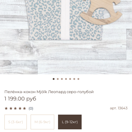
Пелёнка-кокон Mjölk Леопард серо-голубой
1 199.00 руб
арт.
13643
(0)
S (3-6кг)
M (6-9кг)
L (9-12кг)