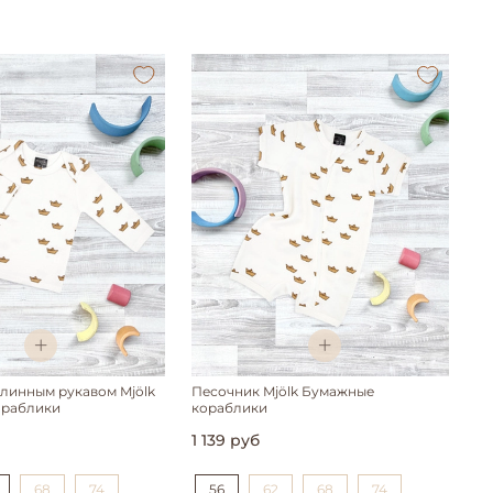
длинным рукавом Mjölk
Песочник Mjölk Бумажные
ораблики
кораблики
1 139 руб
68
74
56
62
68
74