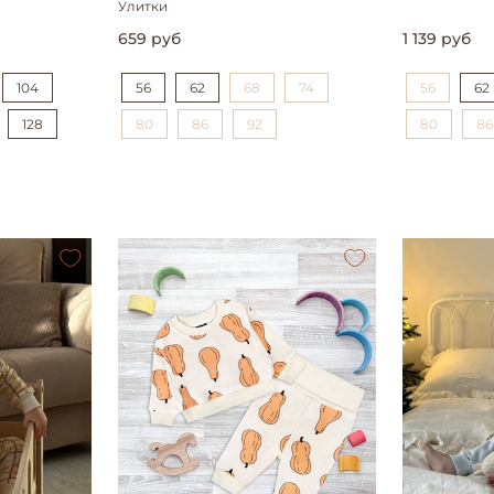
Улитки
659 руб
1 139 руб
104
56
62
68
74
56
62
128
80
86
92
80
86