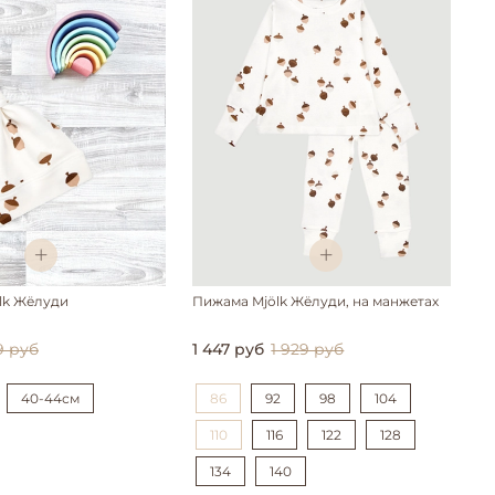
lk Жёлуди
Пижама Mjölk Жёлуди, на манжетах
9 руб
1 447 руб
1 929 руб
40-44см
86
92
98
104
110
116
122
128
134
140