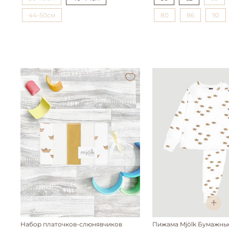
44-50см
80
86
92
Набор платочков-слюнявчиков
Пижама Mjölk Бумажны