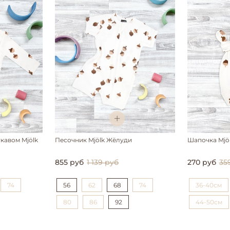
кавом Mjölk
Песочник Mjölk Жёлуди
Шапочка Mjö
855 руб
1 139 руб
270 руб
35
74
56
62
68
74
36-40см
80
86
92
44-50см