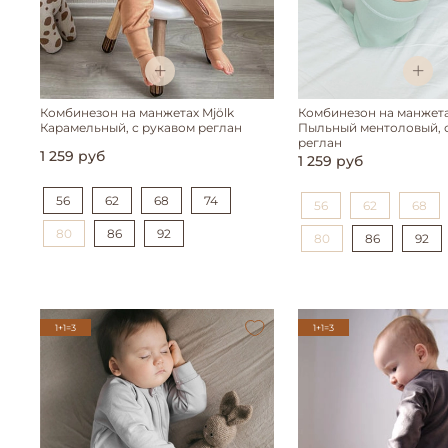
Комбинезон на манжетах Mjölk
Комбинезон на манжета
Карамельный, с рукавом реглан
Пыльный ментоловый, 
реглан
1 259 руб
1 259 руб
56
62
68
74
56
62
68
80
86
92
80
86
92
1+1=3
1+1=3