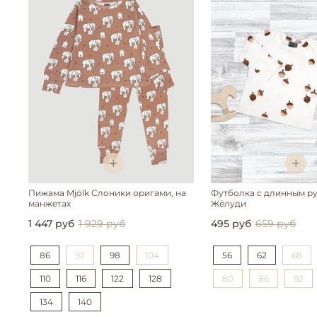
Пижама Mjölk Слоники оригами, на
Футболка с длинным ру
манжетах
Жёлуди
1 447 руб
1 929 руб
495 руб
659 руб
86
92
98
104
56
62
68
110
116
122
128
80
86
92
134
140