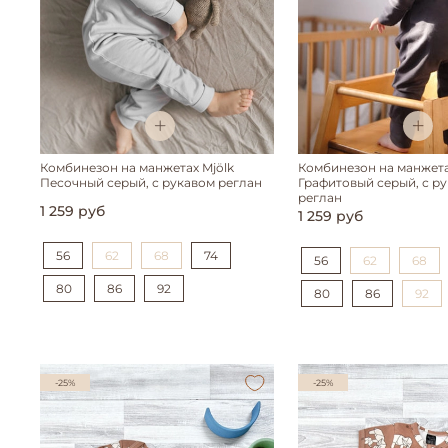
Комбинезон на манжетах Mjölk
Комбинезон на манжета
Песочный серый, с рукавом реглан
Графитовый серый, с р
реглан
1 259 руб
1 259 руб
56
62
68
74
56
62
68
80
86
92
80
86
92
-25%
-25%