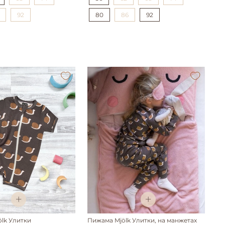
92
80
86
92
lk Улитки
Пижама Mjölk Улитки, на манжетах