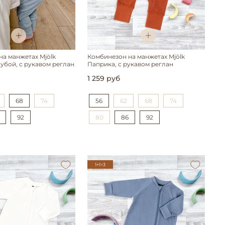
а манжетах Mjölk
Комбинезон на манжетах Mjölk
убой, с рукавом реглан
Паприка, с рукавом реглан
1 259 руб
68
74
56
62
68
74
92
80
86
92
1+1=3