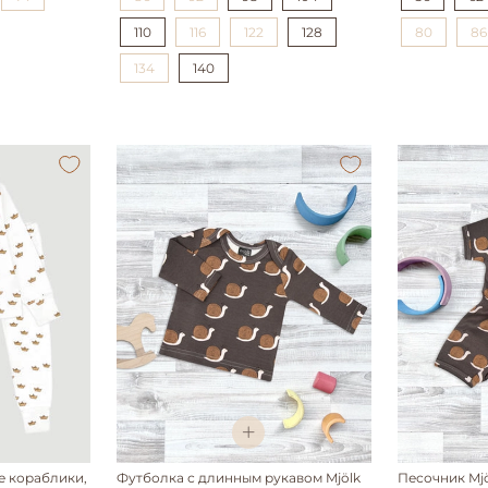
110
116
122
128
80
86
134
140
е кораблики,
Футболка с длинным рукавом Mjölk
Песочник Mjö