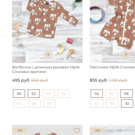
Футболка с длинным рукавом Mjölk
Песочник Mjölk Слоник
Слоники оригами
495 руб
659 руб
855 руб
1 139 руб
56
62
68
74
56
62
68
80
86
92
80
86
92
-25%
-25%