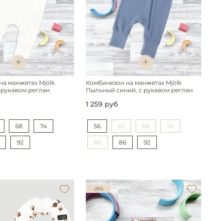
а манжетах Mjölk
Комбинезон на манжетах Mjölk
 рукавом реглан
Пыльный синий, с рукавом реглан
1 259 руб
68
74
56
62
68
74
92
80
86
92
-25%