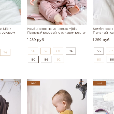
х Mjölk
Комбинезон на манжетах Mjölk
Комбинезон н
с рукавом
Пыльный розовый, с рукавом реглан
Пыльный гол
1 259 руб
1 259 руб
56
62
68
74
56
62
74
80
86
92
80
86
1+1=3
1+1=3