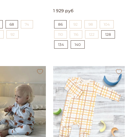
1 929 руб
68
74
86
92
98
104
92
110
116
122
128
134
140