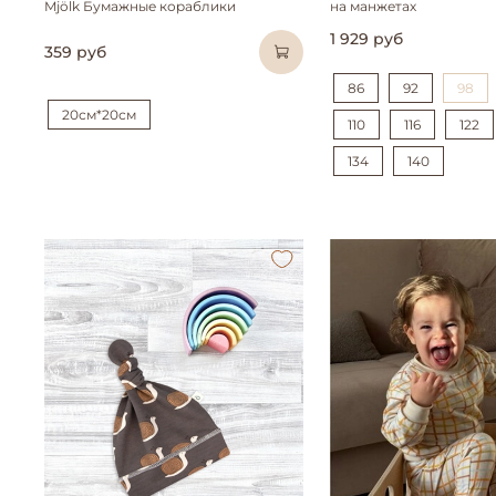
Mjölk Бумажные кораблики
на манжетах
1 929 руб
359 руб
86
92
98
20см*20см
110
116
122
134
140