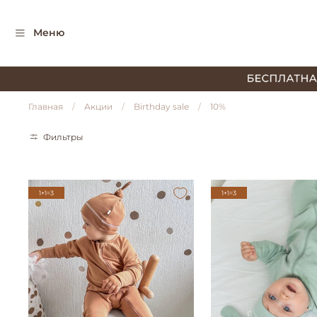
Меню
Главная
Акции
Birthday sale
10%
Фильтры
1+1=3
1+1=3