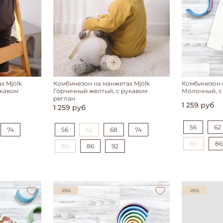
х Mjölk
Комбинезон на манжетах Mjölk
Комбинезон н
укавом
Горчичный желтый, с рукавом
Молочный, с
реглан
1 259 руб
1 259 руб
56
62
74
56
62
68
74
80
86
80
86
92
-25%
-25%