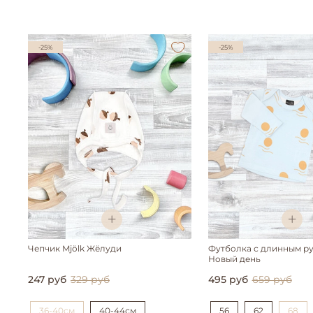
-25%
-25%
Чепчик Mjölk Жёлуди
Футболка с длинным ру
Новый день
247 руб
329 руб
495 руб
659 руб
36-40см
40-44см
56
62
68