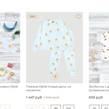
-25%
кавом Mjölk
Пижама Mjölk Новый день, на
Футболка с 
манжетах
Бумажные к
1 447 руб
1 929 руб
659 руб
74
86
92
98
104
56
62