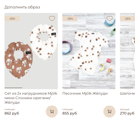
Дополнить образ
-25%
-25%
-25%
Сет из 2х нагрудников Mjölk
Песочник Mjölk Жёлуди
Шапочк
мини Слоники оригами/
Жёлуди
1 149 руб
1 139 руб
359 руб
862 руб
855 руб
270 руб