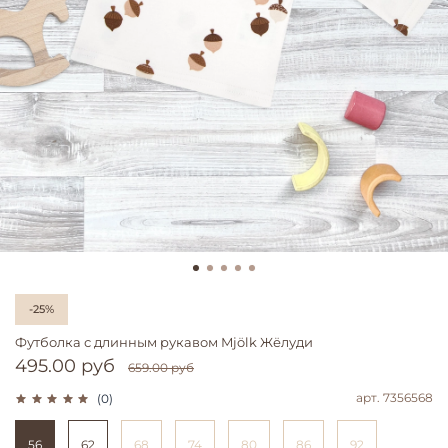
-25%
Футболка с длинным рукавом Mjölk Жёлуди
495.00 руб
659.00 руб
арт.
7356568
(0)
56
62
68
74
80
86
92