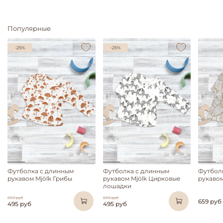
Популярные
-25%
-25%
Футболка с длинным
Футболка с длинным
Футбол
рукавом Mjölk Грибы
рукавом Mjölk Цирковые
рукавом
лошадки
659 руб
659 руб
659 руб
495 руб
495 руб