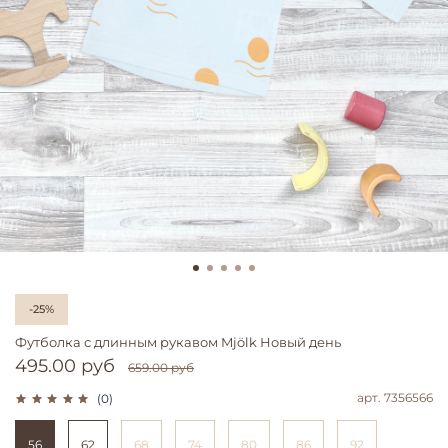
-25%
Футболка с длинным рукавом Mjölk Новый день
495.00 руб
659.00 руб
арт.
7356566
(0)
56
62
68
74
80
86
92