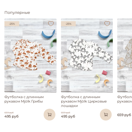
Популярные
-25%
-25%
Футболка с длинным
Футболка с длинным
Футбол
рукавом Mjölk Грибы
рукавом Mjölk Цирковые
рукавом
лошадки
659 руб
659 руб
659 руб
495 руб
495 руб