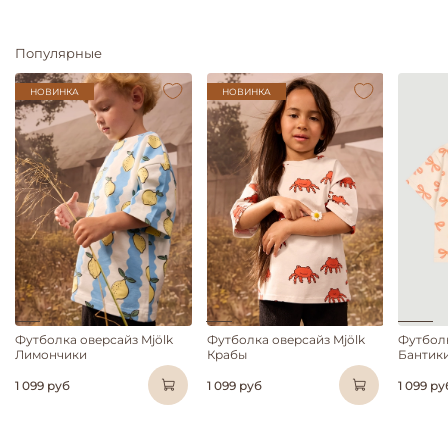
Популярные
НОВИНКА
НОВИНКА
Футболка оверсайз Mjölk
Футболка оверсайз Mjölk
Футболк
Лимончики
Крабы
Бантик
1 099 руб
1 099 руб
1 099 ру