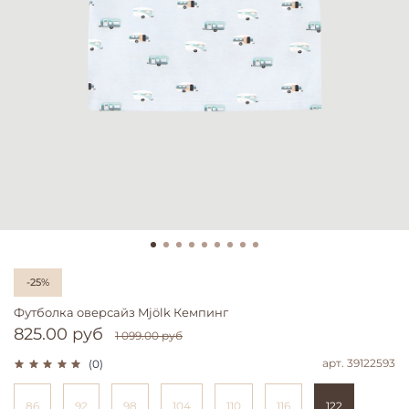
-25%
Футболка оверсайз Mjölk Кемпинг
825.00 руб
1 099.00 руб
арт.
39122593
(0)
86
92
98
104
110
116
122