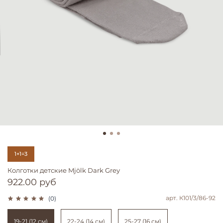
1+1=3
Колготки детские Mjölk Dark Grey
922.00 руб
арт.
К101/3/86-92
(0)
19-21 (12 см)
22-24 (14 см)
25-27 (16 см)