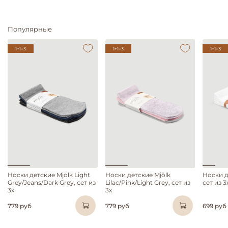
Популярные
1+1=3
1+1=3
1+1=3
Носки детские Mjölk Light
Носки детские Mjölk
Носки д
Grey/Jeans/Dark Grey, сет из
Lilac/Pink/Light Grey, сет из
сет из 3
3х
3х
779 руб
779 руб
699 руб