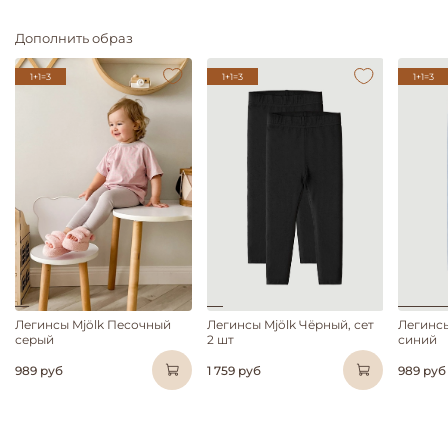
Дополнить образ
1+1=3
1+1=3
1+1=3
Легинсы Mjölk Песочный
Легинсы Mjölk Чёрный, сет
Легинс
серый
2 шт
синий
989 руб
1 759 руб
989 руб