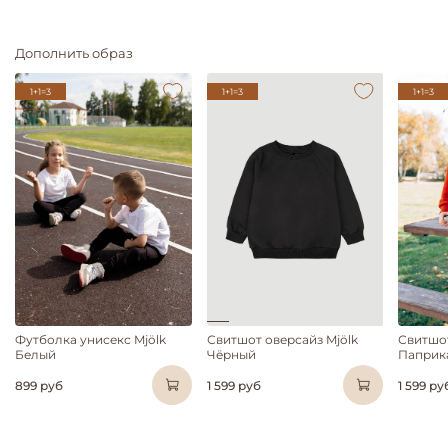
Дополнить образ
1+1=3
1+1=3
1+1=3
Футболка унисекс Mjölk
Свитшот оверсайз Mjölk
Свитшот
Белый
Чёрный
Паприк
899 руб
1 599 руб
1 599 ру