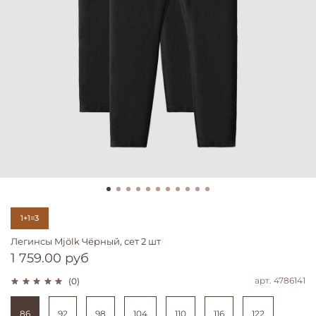
1+1=3
Легинсы Mjölk Чёрный, сет 2 шт
1 759.00 руб
арт.
4786141
(0)
86
92
98
104
110
116
122