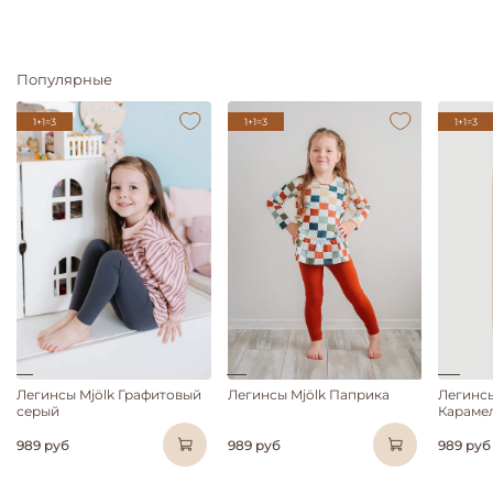
Популярные
1+1=3
1+1=3
1+1=3
Легинсы Mjölk Графитовый
Легинсы Mjölk Паприка
Легинсы
серый
Караме
989 руб
989 руб
989 руб