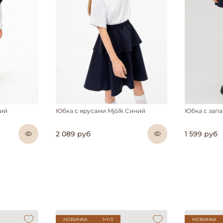
ний
Юбка с ярусами Mjölk Синий
Юбка с запа
2 089 руб
1 599 руб
НОВИНКА
1+1=3
НОВИНКА