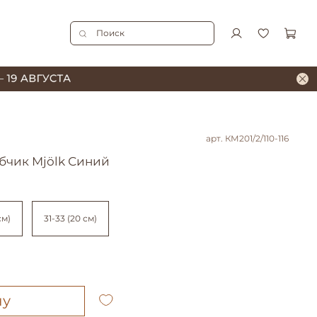
арт.
КМ201/2/110-116
убчик Mjölk Синий
см)
31-33 (20 см)
ну