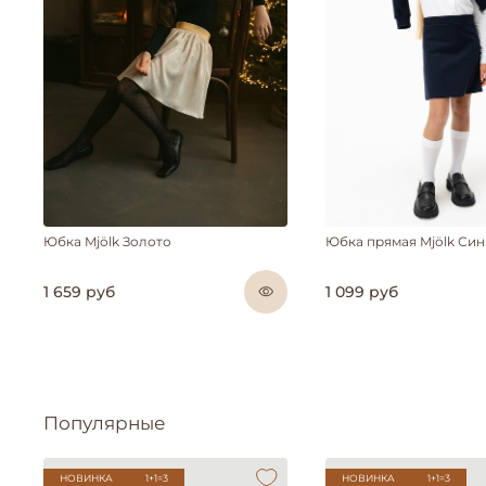
Юбка Mjölk Золото
Юбка прямая Mjölk Си
1 659 руб
1 099 руб
Популярные
НОВИНКА
1+1=3
НОВИНКА
1+1=3