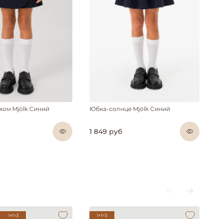
хом Mjölk Синий
Юбка-солнце Mjölk Синий
1 849 руб
1+1=3
1+1=3