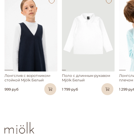
Лонгслив с воротником-
Поло с длинным рукавом
Лонгсл
стойкой Mjölk Белый
Mjölk Белый
плечом 
999 руб
1 799 руб
1 299 ру