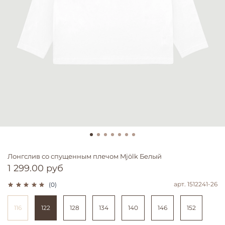
Лонгслив со спущенным плечом Mjölk Белый
1 299.00 руб
арт.
1512241-26
(0)
116
122
128
134
140
146
152