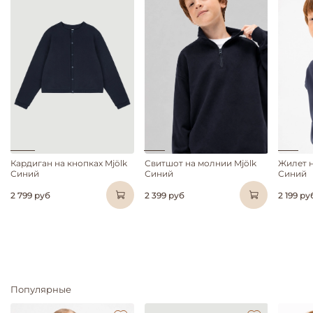
Кардиган на кнопках Mjölk
Свитшот на молнии Mjölk
Жилет н
Синий
Синий
Синий
2 799 руб
2 399 руб
2 199 ру
Популярные