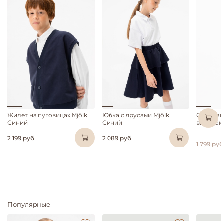
Жилет на пуговицах Mjölk
Юбка с ярусами Mjölk
Сарафа
Синий
Синий
вырезом
2 199 руб
2 089 руб
1 799 ру
Популярные