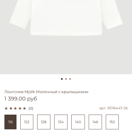
Лонгслив Mjölk Молочный с крылышками
1 399.00 руб
арт.
93116447-26
(0)
116
122
128
134
140
146
152