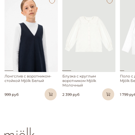
Лонгслив с воротником-
Блузка с круглым
Поло с
стойкой Mjölk Белый
воротником Mjölk
Mjölk Б
Молочный
999 руб
2 399 руб
1 799 ру