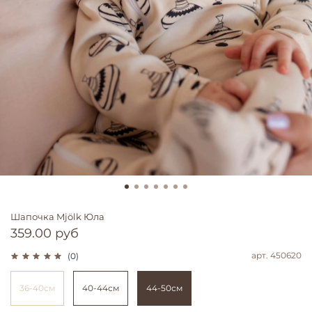
Шапочка Mjölk Юла
359.00 руб
арт.
450620
(0)
36-40см
40-44см
44-50см