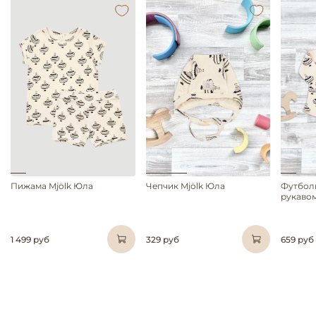
Пижама Mjölk Юла
Чепчик Mjölk Юла
Футбол
рукавом
1 499 руб
329 руб
659 руб