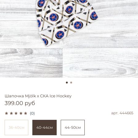
Шапочка Mjölk х СКА Ice Hockey
399.00 руб
арт.
444665
(0)
36-40см
40-44см
44-50см