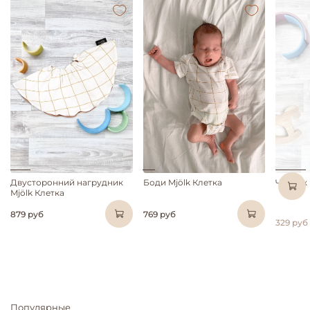
Двусторонний нагрудник
Боди Mjölk Клетка
Чепчик 
Mjölk Клетка
879 руб
769 руб
329 руб
Популярные