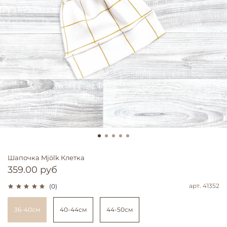
Шапочка Mjölk Клетка
359.00 руб
арт.
41352
(0)
36-40см
40-44см
44-50см