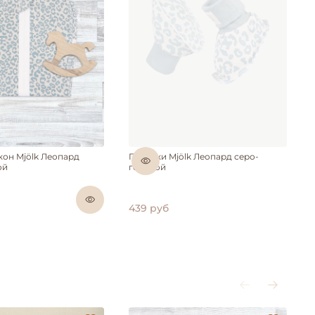
Нет в наличии
кон Mjölk Леопард
Пинетки Mjölk Леопард серо-
ой
голубой
439 руб