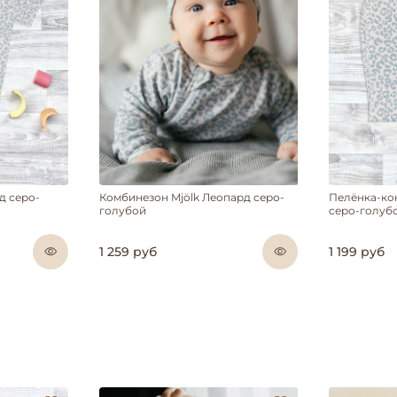
д серо-
Комбинезон Mjölk Леопард серо-
Пелёнка-ко
голубой
серо-голуб
1 259 руб
1 199 руб