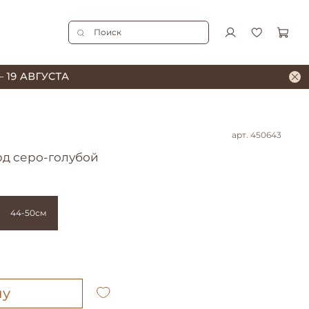
арт.
450643
рд серо-голубой
44-50см
ну