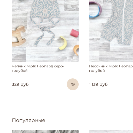
Чепчик Mjölk Леопард серо-
Песочник Mjölk Леопар
голубой
голубой
329 руб
1 139 руб
Популярные