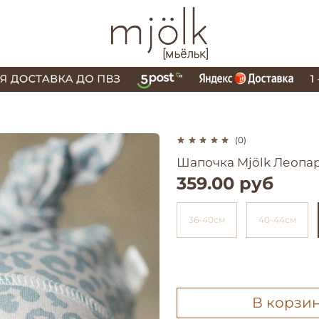
(0)
Шапочка Mjölk Леопа
359.00 руб
36-40см
40-44см
В корзи