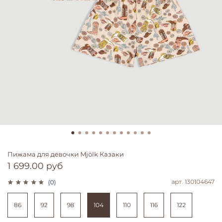
Пижама для девочки Mjölk Казаки
1 699.00 руб
арт.
130104647
(0)
86
92
98
104
110
116
122