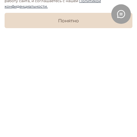
работу сайта, и соглашаетесь с нашей
Политикой
конфиденциальности.
В корзину
Понятно
Дополнить образ
Главная
Поиск
Корзина
Избранное
Профиль
Пижама женская Mjölk
Казаки
3 699 руб