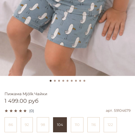
Пижама Mjölk Чайки
1 499.00 руб
арт.
59104679
(0)
86
92
98
104
110
116
122