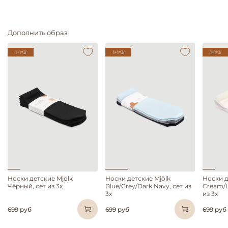
Дополнить образ
1+1=3
1+1=3
1+1=3
Носки детские Mjölk
Носки детские Mjölk
Носки д
Чёрный, сет из 3х
Blue/Grey/Dark Navy, сет из
Cream/L
3х
из 3х
699 руб
699 руб
699 руб