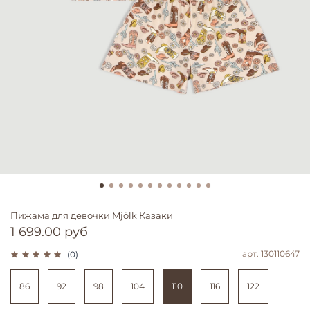
Пижама для девочки Mjölk Казаки
1 699.00 руб
арт.
130110647
(0)
86
92
98
104
110
116
122