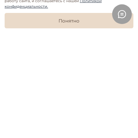
работу сайта, и соглашаетесь с нашей
Политикой
конфиденциальности.
В корзину
Понятно
Дополнить образ
Главная
Поиск
Корзина
Избранное
Профиль
Пижама женская Mjölk
Казаки
3 699 руб