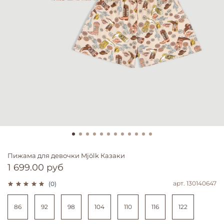
Пижама для девочки Mjölk Казаки
1 699.00 руб
арт.
130140647
(0)
86
92
98
104
110
116
122