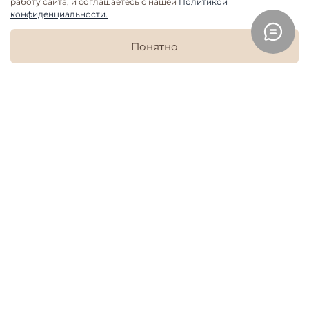
работу сайта, и соглашаетесь с нашей
Политикой
конфиденциальности.
В корзину
Понятно
Дополнить образ
Главная
Поиск
Корзина
Избранное
Профиль
Пижама женская Mjölk
Казаки
3 699 руб