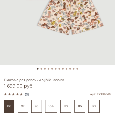
Пижама для девочки Mjölk Казаки
1 699.00 руб
арт.
13086647
(0)
86
92
98
104
110
116
122