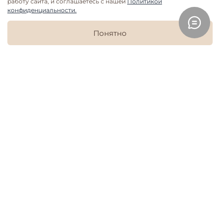
работу сайта, и соглашаетесь с нашей
Политикой
конфиденциальности.
В корзину
Понятно
Дополнить образ
Главная
Поиск
Корзина
Избранное
Профиль
Пижама женская Mjölk
Казаки
3 699 руб