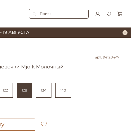
арт.
94128447
девочки Mjölk Молочный
122
128
134
140
ну