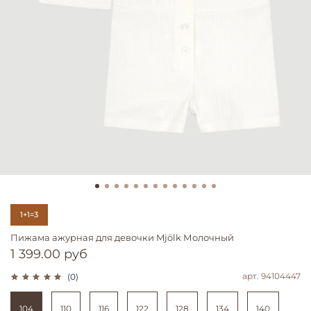
1+1=3
Пижама ажурная для девочки Mjölk Молочный
1 399.00 руб
арт.
94104447
(0)
104
110
116
122
128
134
140