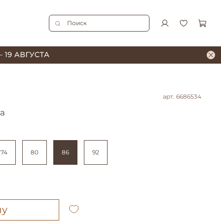
арт.
6686534
а
74
80
86
92
ну