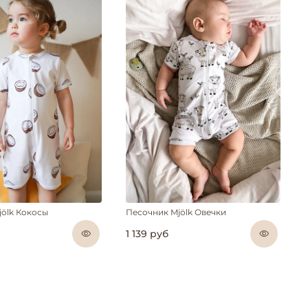
jölk Кокосы
Песочник Mjölk Овечки
1 139 руб