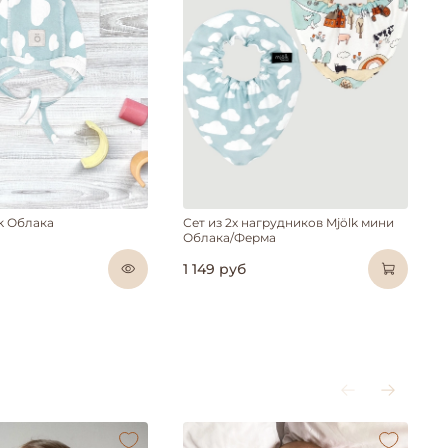
k Облака
Сет из 2х нагрудников Mjölk мини
Облака/Ферма
1 149 руб