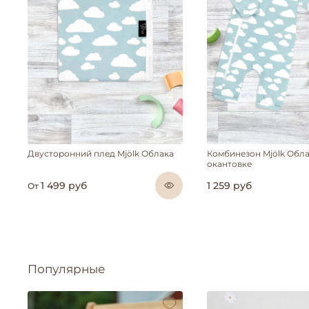
Двусторонний плед Mjölk Облака
Комбинезон Mjölk Обла
окантовке
1 499 руб
1 259 руб
От
Популярные