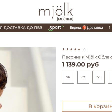
(0)
Песочник Mjölk Облак
1 139.00 руб
56
62
68
В корзи