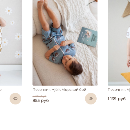
е
Песочник Mjölk Морской бой
Песочник M
1 139 руб
1 139 руб
855 руб