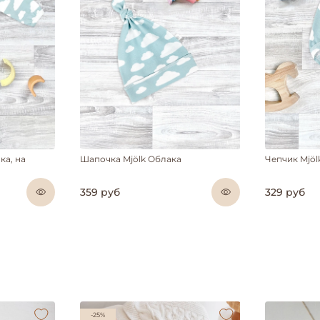
ка, на
Шапочка Mjölk Облака
Чепчик Mjöl
359 руб
329 руб
-25%