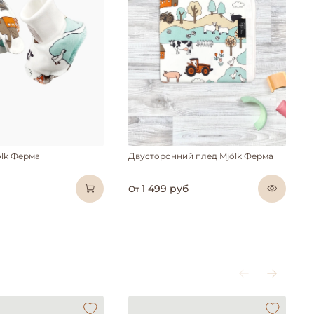
ölk Ферма
Двусторонний плед Mjölk Ферма
1 499 руб
От