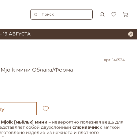
арт.
146534
в Mjölk мини Облака/Ферма
ну
Mjölk [мьёльк] мини
– невероятно полезная вещь для
едставляет собой двухслойный
слюнявчик
с мягкой
зготовлено изделие из нежного и плотного