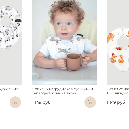
Mjölk мини
Сет из 2х нагрудников Mjölk мини
Сет из 2х н
Гепарды/Ёжики на экрю
Лисички/Но
1 149 руб
1 149 руб