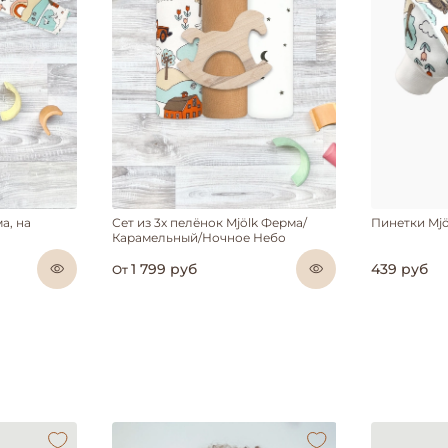
а, на
Сет из 3х пелёнок Mjölk Ферма/
Пинетки Mj
Карамельный/Ночное Небо
1 799 руб
439 руб
От