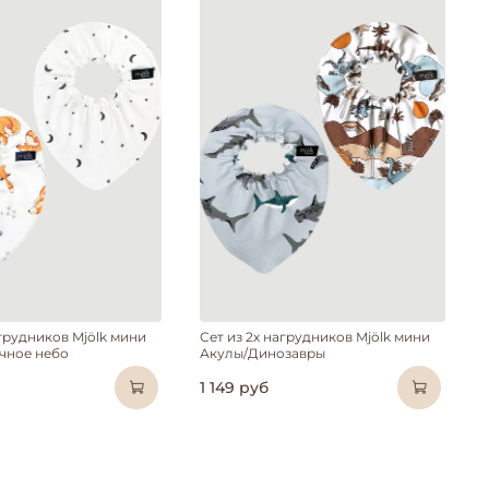
агрудников Mjölk мини
Сет из 2х нагрудников Mjölk мини
чное небо
Акулы/Динозавры
1 149 руб