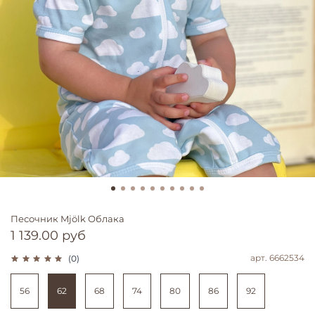
Песочник Mjölk Облака
1 139.00 руб
арт.
6662534
(0)
56
62
68
74
80
86
92