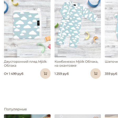
Двусторонний плед Mjölk
Комбинезон Mjölk Облака,
Шапочка
Облака
на окантовке
От
1 499 руб
1 259 руб
359 руб
Популярные