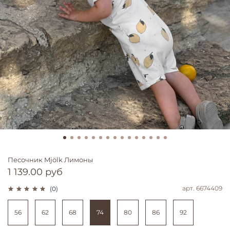
Песочник Mjölk Лимоны
1 139.00 руб
арт.
6674409
(0)
56
62
68
74
80
86
92