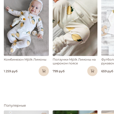
Комбинезон Mjölk Лимоны
Ползунки Mjölk Лимоны на
Футбол
широком поясе
рукавом
1 259 руб
799 руб
659 руб
Популярные