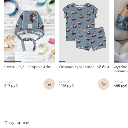
Чепчик Mjölk Морской бой
Пижама Mjölk Морской бой
Футбол
рукавом
329 руб
1 499 руб
659 руб
247 руб
1 125 руб
495 руб
Популярные