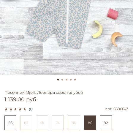
Песочник Mjölk Леопард серо-голубой
1 139.00 руб
арт.
6686643
(0)
56
62
68
74
80
86
92