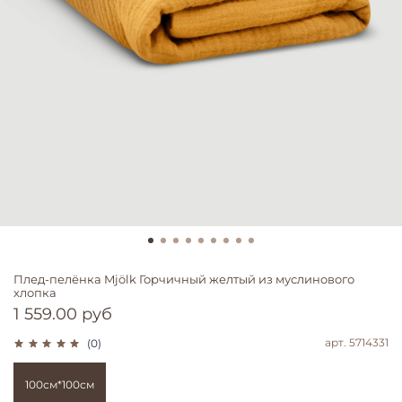
Плед-пелёнка Mjölk Горчичный желтый из муслинового
хлопка
1 559.00 руб
арт.
5714331
(0)
100см*100см