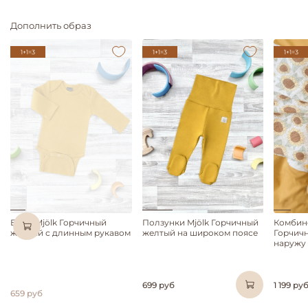
Дополнить образ
1+1=3
1+1=3
1+1=3
Нет в наличии
Боди Mjölk Горчичный
Ползунки Mjölk Горчичный
Комбине
желтый с длинным рукавом
желтый на широком поясе
Горчич
наружу
699 руб
1 199 ру
659 руб