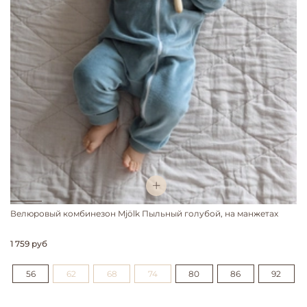
Велюровый комбинезон Mjölk Пыльный голубой, на манжетах
1 759 руб
56
62
68
74
80
86
92