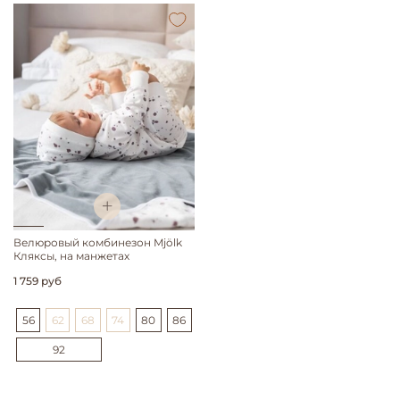
Велюровый комбинезон Mjölk
Кляксы, на манжетах
1 759 руб
56
62
68
74
80
86
92