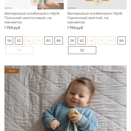
Велюровый комбинезон Mjölk
Велюровый комбинезон Mjölk
Пыльный ментоловый, на
Горчичный желтый, на
манжетах
манжетах
1 759 руб
1 759 руб
56
62
68
74
80
86
56
62
68
74
80
86
92
92
1+1=3