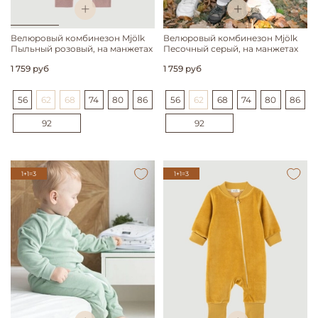
Велюровый комбинезон Mjölk
Велюровый комбинезон Mjölk
Пыльный розовый, на манжетах
Песочный серый, на манжетах
1 759 руб
1 759 руб
56
62
68
74
80
86
56
62
68
74
80
86
92
92
1+1=3
1+1=3