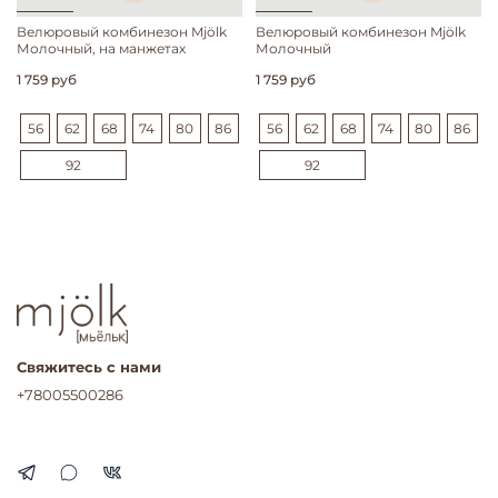
Велюровый комбинезон Mjölk
Велюровый комбинезон Mjölk
Молочный, на манжетах
Молочный
1 759 руб
1 759 руб
56
62
68
74
80
86
56
62
68
74
80
86
92
92
Свяжитесь с нами
+78005500286