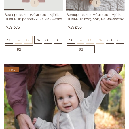
Велюровый комбинезон Mjölk
Велюровый комбинезон Mjölk
Пыльный розовый, на манжетах
Пыльный голубой, на манжетах
1 759 руб
1 759 руб
56
62
68
74
80
86
56
62
68
74
80
86
92
92
1+1=3