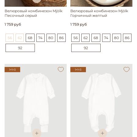
Велюровый комбинезон Mjölk
Велюровый комбинезон Mjölk
Песочный серый
Горчичный желтый
1 759 руб
1 759 руб
56
62
68
74
80
86
56
62
68
74
80
86
92
92
1+1=3
1+1=3