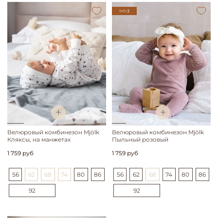
1+1=3
Велюровый комбинезон Mjölk
Велюровый комбинезон Mjölk
Кляксы, на манжетах
Пыльный розовый
1 759 руб
1 759 руб
56
62
68
74
80
86
56
62
68
74
80
86
92
92