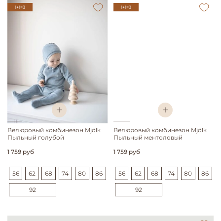
1+1=3
1+1=3
Велюровый комбинезон Mjölk
Велюровый комбинезон Mjölk
Пыльный голубой
Пыльный ментоловый
1 759 руб
1 759 руб
56
62
68
74
80
86
56
62
68
74
80
86
92
92