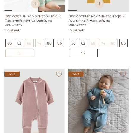
Велюровый комбинезон Mjölk
Велюровый комбинезон Mjölk
Пыльный ментоловый, на
Горчичный желтый, на
манжетах
манжетах
1 759 руб
1 759 руб
56
62
68
74
80
86
56
62
68
74
80
86
92
92
1+1=3
1+1=3