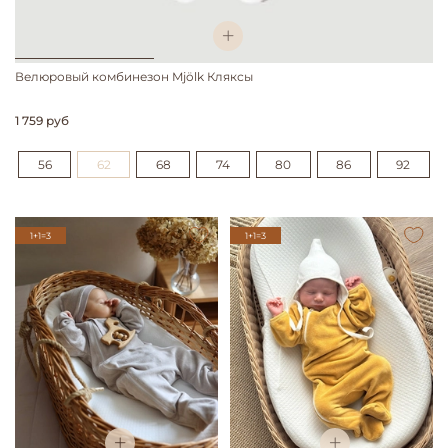
Велюровый комбинезон Mjölk Кляксы
1 759 руб
56
62
68
74
80
86
92
1+1=3
1+1=3