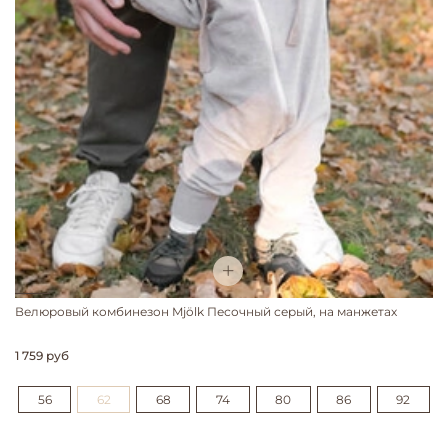
Велюровый комбинезон Mjölk Песочный серый, на манжетах
1 759 руб
56
62
68
74
80
86
92