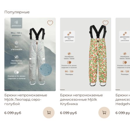
Популярные
Брюки непромокаемые
Брюки непромокаемые
Брюки 
Mjölk Леопард серо-
демисезонные Mjölk
демисез
голубой
Клубника
Hedgeh
6 099 руб
6 099 руб
6 099 р