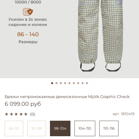
Брюки непромокаемые демисезонные Mjölk Graphic Check
6 099.00 руб
арт.
1810419
(0)
86-92
92-98
98-104
104-110
110-116