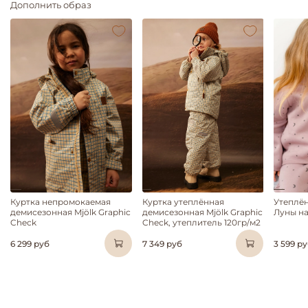
Дополнить образ
Куртка непромокаемая
Куртка утеплённая
Утеплён
демисезонная Mjölk Graphic
демисезонная Mjölk Graphic
Луны н
Check
Check, утеплитель 120гр/м2
6 299 руб
7 349 руб
3 599 р