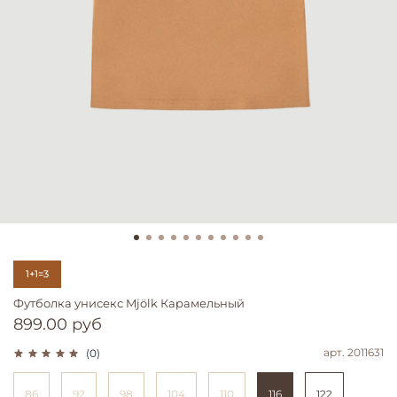
1+1=3
Футболка унисекс Mjölk Карамельный
899.00 руб
арт.
2011631
(0)
86
92
98
104
110
116
122