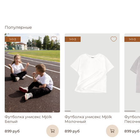
Популярные
1+1=3
1+1=3
1+1=3
Футболка унисекс Mjölk
Футболка унисекс Mjölk
Футболк
Белый
Молочный
Песочн
899 руб
899 руб
899 руб