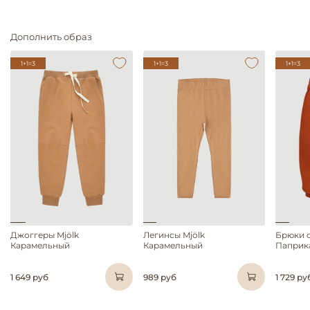
Дополнить образ
1+1=3
1+1=3
1+1=3
Джоггеры Mjölk
Легинсы Mjölk
Брюки о
Карамельный
Карамельный
Паприк
1 649 руб
989 руб
1 729 ру