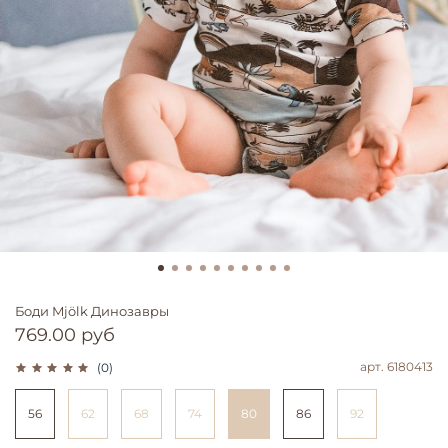
Боди Mjölk Динозавры
769.00 руб
арт.
6180413
(0)
56
62
68
74
80
86
92