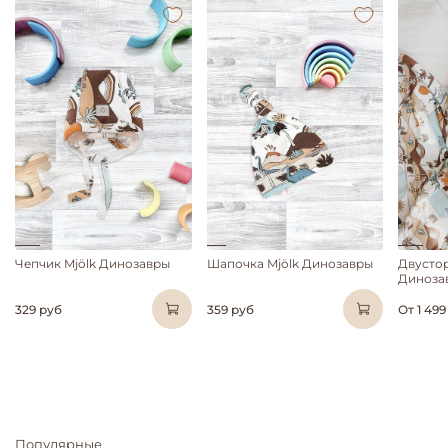
Чепчик Mjölk Динозавры
Шапочка Mjölk Динозавры
Двустор
Диноза
329 руб
359 руб
От
1 499
Популярные