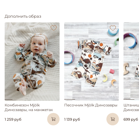
Дополнить образ
Комбинезон Mjölk
Песочник Mjölk Динозавры
Штаниш
Динозавры, на манжетах
Диноза
1 259 руб
1 139 руб
699 руб