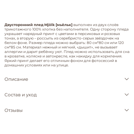
Двусторонний плед Mjölk [мьёльк]
выполнен из двух слоёв
трикотажного 100% хлопка без наполнителя. Одну сторону пледа
украшает нарядный принт с цветами в персиковых и розовых
тонах, а вторую – россыпь из серебристо-серых звёздочек на
белом фоне. Размер пледа можно выбрать: 80 см*80 см или 120
см*85 см. Материал нежный и мягкий, «дышит», не вызывает
аллергии и дарит ребёнку уют. Плед можно использовать для сна
в кроватке, коляске и автокресле, как накидку для кормления.
Яркий принт делает его отличным фоном для фотосессий в
домашних условиях или на улице.
Описание
Состав и уход
Отзывы