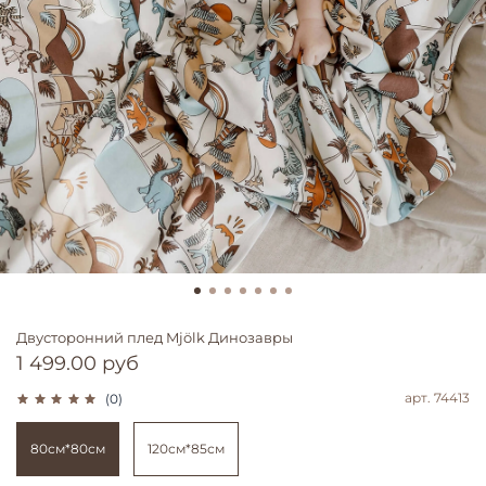
Двусторонний плед Mjölk Динозавры
1 499.00 руб
арт.
74413
(0)
80см*80см
120см*85см