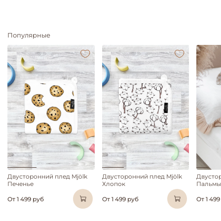
Популярные
Двусторонний плед Mjölk
Двусторонний плед Mjölk
Двустор
Печенье
Хлопок
Пальмы
От
1 499 руб
От
1 499 руб
От
1 499