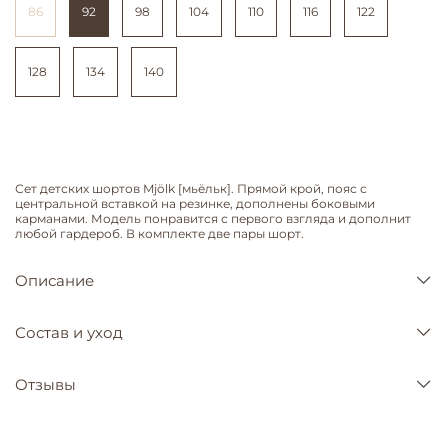
86
92
98
104
110
116
122
128
134
140
Сет детских шортов Mjölk [мьёльк]. Прямой крой, пояс с
центральной вставкой на резинке, дополнены боковыми
карманами. Модель понравится с первого взгляда и дополнит
любой гардероб. В комплекте две пары шорт.
Описание
Состав и уход
Отзывы