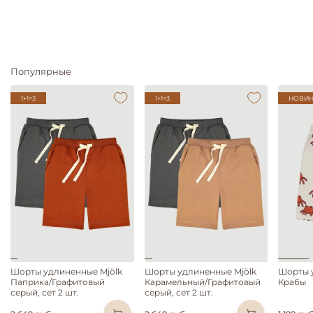
Популярные
1+1=3
1+1=3
НОВИН
Шорты удлиненные Mjölk
Шорты удлиненные Mjölk
Шорты 
Паприка/Графитовый
Карамельный/Графитовый
Крабы
серый, сет 2 шт.
серый, сет 2 шт.