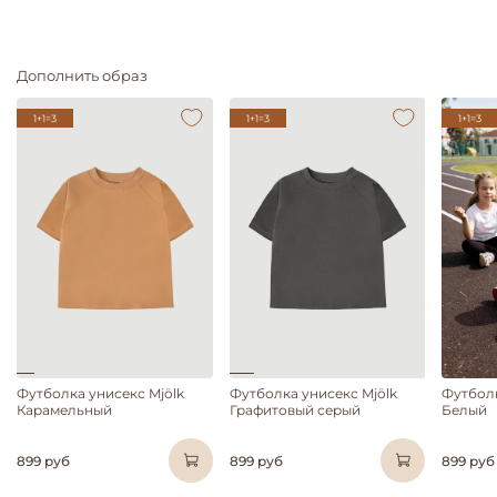
Дополнить образ
1+1=3
1+1=3
1+1=3
Футболка унисекс Mjölk
Футболка унисекс Mjölk
Футболк
Карамельный
Графитовый серый
Белый
899 руб
899 руб
899 руб