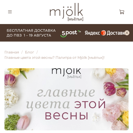
Главная
Блог
Главные цвета этой весны? Палитра от Mjölk [мьёльк]!