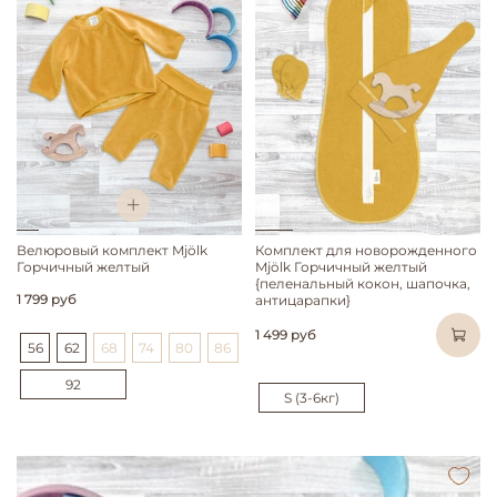
Велюровый комплект Mjölk
Комплект для новорожденного
Горчичный желтый
Mjölk Горчичный желтый
{пеленальный кокон, шапочка,
1 799 руб
антицарапки}
1 499 руб
56
62
68
74
80
86
92
S (3-6кг)