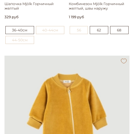
Шапочка Mjölk Горчичный
Комбинезон Mjölk Горчичный
желтый
желтый, швы наружу
329 руб
1 199 руб
36-40см
40-44см
56
62
68
44-50см