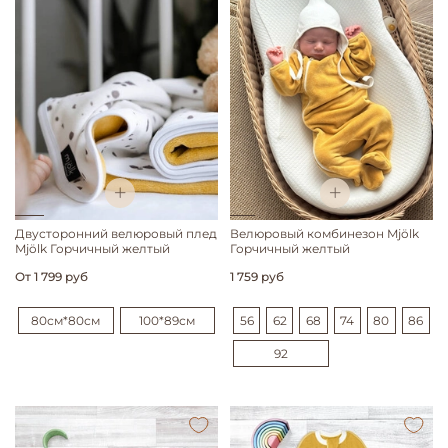
Двусторонний велюровый плед
Велюровый комбинезон Mjölk
Mjölk Горчичный желтый
Горчичный желтый
От
1 799 руб
1 759 руб
80см*80см
100*89см
56
62
68
74
80
86
92