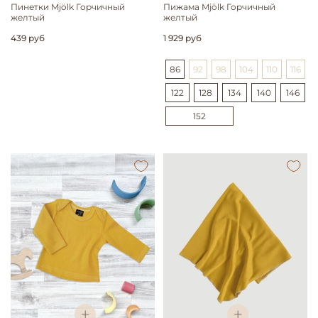
Пинетки Mjölk Горчичный
Пижама Mjölk Горчичный
желтый
желтый
439 руб
1 929 руб
86
92
98
104
110
116
122
128
134
140
146
152