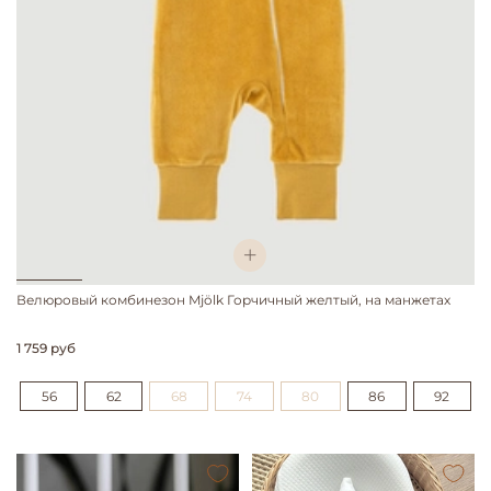
Велюровый комбинезон Mjölk Горчичный желтый, на манжетах
1 759 руб
56
62
68
74
80
86
92