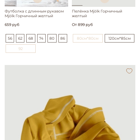
Футболка с длинным рукавом
Пелёнка Mjölk Горчичный
Mjölk Горчичный желтый
желтый
659 руб
От
899 руб
56
62
68
74
80
86
80см*80см
120см*85см
92