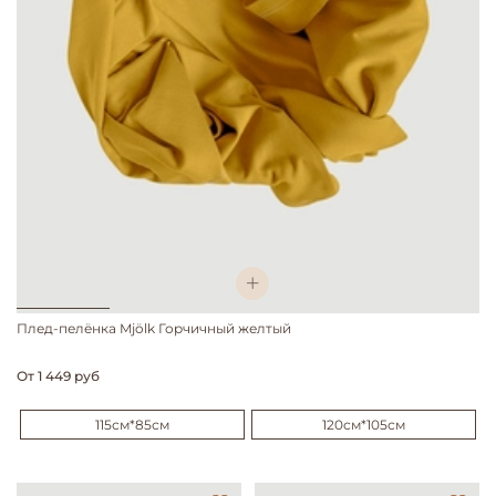
Плед-пелёнка Mjölk Горчичный желтый
От
1 449 руб
115см*85см
120см*105см