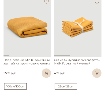
Плед-пелёнка Mjölk Горчичный
Сет из 4х муслиновых салфеток
желтый из муслинового хлопка
Mjölk Горчичный желтый
1 559 руб
439 руб
100см*100см
25см*25см