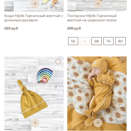
Боди Mjölk Горчичный желтый с
Ползунки Mjölk Горчичный
длинным рукавом
желтый на широком поясе
659 руб
699 руб
56
62
68
74
80